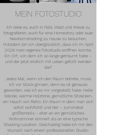
MEIN FOTOSTUDIO
Ich liebe es, euch in Feld, Wald und Wiese zu
fotografieren, euch für eine Homestory oder euer
Newbornshooting zu Hause zu besuchen,
trotzdem bin ich überglücklich, dass ich im April
2026 mein eigenes Fotostudio eröffnen konnte.
Ein Ort, von dem ich so lange geträumt habe –
und der jetzt endlich mit Leben gefüllt werden
darf.
Jedes Mal, wenn ich den Raum betrete, muss
ich vor Glück grinsen, denn es ist genauso
geworden, wie ich es mir vorgestellt habe: Helle
Wände, warme Holztöne, gemütliche Sitzecken,
ein Hauch von Retro. Ein Raum in dem man sich
sofort wohlfühlt und der – zumindest
größtenteils – eher an ein gemütliches
Wohnzimmer erinnert als an eine typische
Shooting-Location. Gleichzeitig habe ich mir den
Wunsch nach einem professionellen Studio-