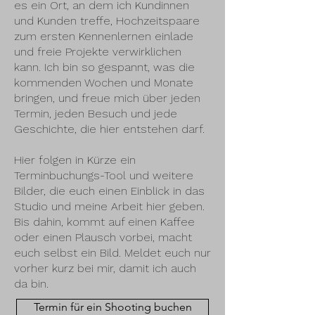
es ein Ort, an dem ich Kundinnen
und Kunden treffe, Hochzeitspaare
zum ersten Kennenlernen einlade
und freie Projekte verwirklichen
kann. Ich bin so gespannt, was die
kommenden Wochen und Monate
bringen, und freue mich über jeden
Termin, jeden Besuch und jede
Geschichte, die hier entstehen darf.
Hier folgen in Kürze ein
Terminbuchungs-Tool und weitere
Bilder, die euch einen Einblick in das
Studio und meine Arbeit hier geben.
Bis dahin, kommt auf einen Kaffee
oder einen Plausch vorbei, macht
euch selbst ein Bild. Meldet euch nur
vorher kurz bei mir, damit ich auch
da bin.
Termin für ein Shooting buchen