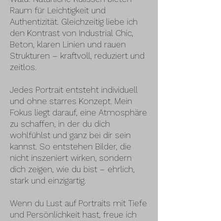
Raum für Leichtigkeit und
Authentizität. Gleichzeitig liebe ich
den Kontrast von Industrial Chic,
Beton, klaren Linien und rauen
Strukturen – kraftvoll, reduziert und
zeitlos.
Jedes Portrait entsteht individuell
und ohne starres Konzept. Mein
Fokus liegt darauf, eine Atmosphäre
zu schaffen, in der du dich
wohlfühlst und ganz bei dir sein
kannst. So entstehen Bilder, die
nicht inszeniert wirken, sondern
dich zeigen, wie du bist – ehrlich,
stark und einzigartig.
Wenn du Lust auf Portraits mit Tiefe
und Persönlichkeit hast, freue ich