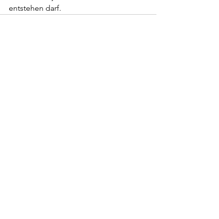
entstehen darf. 
Alle ansehen
Aktuelle Beiträge